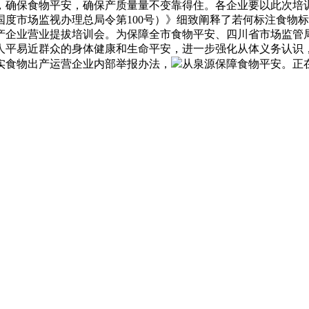
，确保食物平安，确保产质量量不变靠得住。各企业要以此次培
国度市场监视办理总局令第100号）》细致阐释了若何标注食物
产企业营业提拔培训会。为保障全市食物平安、四川省市场监管
人平易近群众的身体健康和生命平安，进一步强化从体义务认识
实食物出产运营企业内部举报办法，
从泉源保障食物平安。正