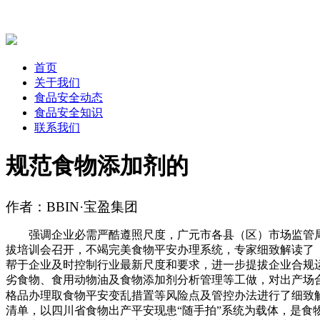
首页
关于我们
食品安全动态
食品安全知识
联系我们
规范食物添加剂的
作者：BBIN·宝盈集团
强调企业必需严酷遵照尺度，广元市各县（区）市场监管局食
拔培训会召开，不竭完美食物平安办理系统，专家细致解读了《食
帮于企业及时控制行业最新尺度和要求，进一步提拔企业合规
劣食物、食用动物油及食物添加剂分析管理等工做，对出产场
格品办理取食物平安变乱措置等风险点及管控办法进行了细致
清单，以四川省食物出产平安现患“随手拍”系统为载体，是