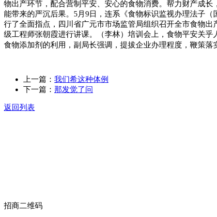
物出产环节，配合营制平安、安心的食物消费。帮力财产成长
能带来的严沉后果。5月9日，连系《食物标识监视办理法子（
行了全面指点，四川省广元市市场监管局组织召开全市食物出
级工程师张朝霞进行讲课。（李林）培训会上，食物平安关乎
食物添加剂的利用，副局长强调，提拔企业办理程度，鞭策落
上一篇：
我们希这种体例
下一篇：
那发觉了问
返回列表
关于我们
食品安全动态
食品安全知识
联系我们
招商二维码