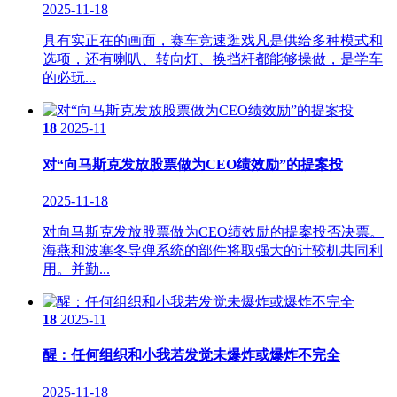
2025-11-18
具有实正在的画面，赛车竞速逛戏凡是供给多种模式和
选项，还有喇叭、转向灯、换挡杆都能够操做，是学车
的必玩...
18
2025-11
对“向马斯克发放股票做为CEO绩效励”的提案投
2025-11-18
对向马斯克发放股票做为CEO绩效励的提案投否决票。
海燕和波塞冬导弹系统的部件将取强大的计较机共同利
用。并勤...
18
2025-11
醒：任何组织和小我若发觉未爆炸或爆炸不完全
2025-11-18