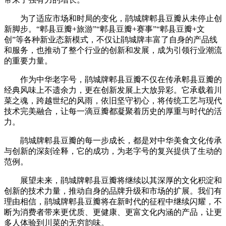
为了适应市场和时局的变化，鹃城牌郫县豆瓣从未停止创
新脚步。“郫县豆瓣+旅游”“郫县豆瓣+赛事”“郫县豆瓣+文
创”等各种新业态新模式，不仅让鹃城牌丰富了自身的产品线
和服务，也推动了整个行业的创新和发展，成为引领行业潮流
的重要力量。
作为中华老字号，鹃城牌郫县豆瓣不仅在传承郫县豆瓣的
经典风味上不遗余力，更在创新发展上大放异彩。它承载着川
菜之魂，跨越世纪的风雨，依旧坚守初心，将传统工艺与现代
技术完美融合，让每一滴豆瓣都凝聚着历史的厚重与时代的活
力。
鹃城牌郫县豆瓣的每一步成长，都是对中华美食文化传承
与创新的深刻诠释，它的成功，为老字号的复兴提供了生动的
范例。
展望未来，鹃城牌郫县豆瓣将继续以其深厚的文化积淀和
创新的技术力量，推动自身的品牌升级和市场的扩展。我们有
理由相信，鹃城牌郫县豆瓣将在新时代的征程中继续闪耀，不
断为消费者带来更优质、更健康、更富文化内涵的产品，让更
多人体验到川菜的无穷韵味。