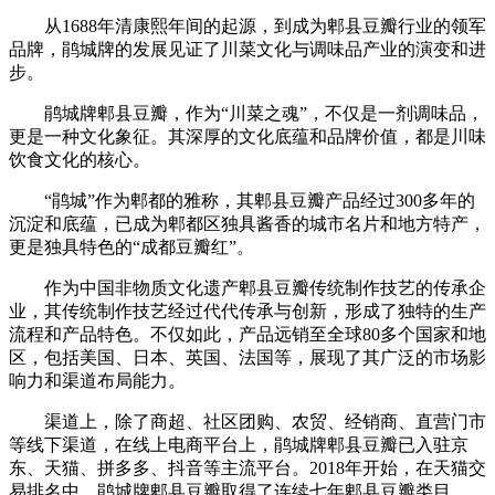
从1688年清康熙年间的起源，到成为郫县豆瓣行业的领军
品牌，鹃城牌的发展见证了川菜文化与调味品产业的演变和进
步。
鹃城牌郫县豆瓣，作为“川菜之魂”，不仅是一剂调味品，
更是一种文化象征。其深厚的文化底蕴和品牌价值，都是川味
饮食文化的核心。
“鹃城”作为郫都的雅称，其郫县豆瓣产品经过300多年的
沉淀和底蕴，已成为郫都区独具酱香的城市名片和地方特产，
更是独具特色的“成都豆瓣红”。
作为中国非物质文化遗产郫县豆瓣传统制作技艺的传承企
业，其传统制作技艺经过代代传承与创新，形成了独特的生产
流程和产品特色。不仅如此，产品远销至全球80多个国家和地
区，包括美国、日本、英国、法国等，展现了其广泛的市场影
响力和渠道布局能力。
渠道上，除了商超、社区团购、农贸、经销商、直营门市
等线下渠道，在线上电商平台上，鹃城牌郫县豆瓣已入驻京
东、天猫、拼多多、抖音等主流平台。2018年开始，在天猫交
易排名中，鹃城牌郫县豆瓣取得了连续七年郫县豆瓣类目