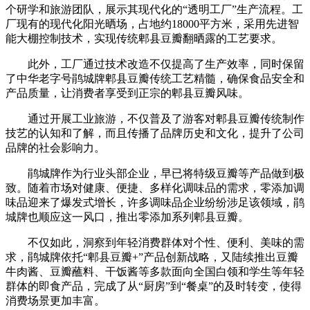
个研学和旅游团队，展示其现代化的“透明工厂”生产流程。工
厂现有的现代化阳光晒场，占地约18000平方米，采用先进智
能大棚控制技术，实现传统郫县豆瓣翻晒露的工艺要求。
此外，工厂通过技术改造不仅提高了生产效率，同时保留
了中华老字号鹃城牌郫县豆瓣传统工艺精髓，确保食品安全和
产品质量，让消费者享受到正宗的郫县豆瓣风味。
通过开展工业旅游，不仅普及了游客对郫县豆瓣传统制作
技艺的认知和了解，而且传播了品牌历史和文化，提升了公司
品牌的社会影响力。
鹃城牌作为行业头部企业，早已将特级豆瓣等产品做到极
致。随着市场对健康、便捷、多样化调味品的需求，零添加调
味品迎来了爆发式增长，许多调味品企业纷纷涉足该领域，鹃
城牌也顺应这一风口，推出零添加系列郫县豆瓣。
不仅如此，洞察到年轻消费群体对个性、便利、美味的需
求，鹃城牌依托“郫县豆瓣+”产品创新战略，又陆续推出豆瓣
牛肉酱、豆瓣蘸料、干饭酱等多款面向全国白领和学生等年轻
群体的即食产品，完成了从“厨房”到“餐桌”的及时转变，使得
消费场景更加丰富。