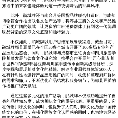
特色主题飞机和动车，鹃城牌将川味文化带到了新的高度，让
旅途中的乘客也能体验到这一传统调味品的经典风味。
此外，鹃城牌还与南台月等国货品牌联合打造IP、与成都
博物馆合作推出联名文创产品等，将郫县豆瓣的文化和产品推
广到更广阔的领域，让更多的年轻消费群体了解到这一传统调
味品背后的深厚文化底蕴和独特魅力。
不仅如此，鹃城牌以用户思维拓展餐饮渠道。截至目前，
鹃城牌郫县豆瓣已在全国30多个城市开展了100多场专业的产
品应用品鉴会。同时，鹃城牌与成都市烹饪协会和四川旅游学
院川菜发展与饮食文化研究院，携手合作开展的“匠心非遗 川
香世界”鹃城牌郫县豆瓣与川菜非遗传承创新高级研修班，深
度挖掘和展现川菜文化的精髓。触达专业厨师群体近5000人，
在有针对性地进行产品应用推广的同时，收集和整理厨师群体
的需求和痛点，不断优化产品结构和服务细节，为郫县豆瓣的
传播推广强势赋能。
通过这些多元化的推广活动，鹃城牌不仅成功地提升了自
身的品牌知名度，成为川味文化的重要代表。更重要的是，它
在传播川味文化的同时，也提升了人们对川味文化乃至中国传
统文化的自信，在强化民族文化认同感的同时，也为地方经济
带来了强有力的增长。