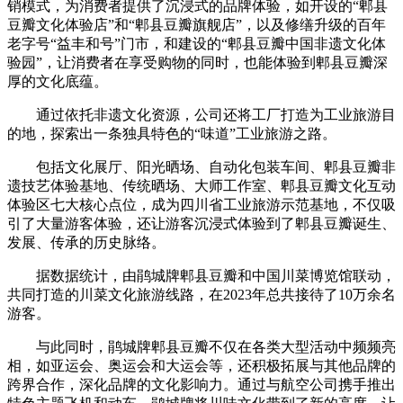
销模式，为消费者提供了沉浸式的品牌体验，如开设的“郫县
豆瓣文化体验店”和“郫县豆瓣旗舰店”，以及修缮升级的百年
老字号“益丰和号”门市，和建设的“郫县豆瓣中国非遗文化体
验园”，让消费者在享受购物的同时，也能体验到郫县豆瓣深
厚的文化底蕴。
通过依托非遗文化资源，公司还将工厂打造为工业旅游目
的地，探索出一条独具特色的“味道”工业旅游之路。
包括文化展厅、阳光晒场、自动化包装车间、郫县豆瓣非
遗技艺体验基地、传统晒场、大师工作室、郫县豆瓣文化互动
体验区七大核心点位，成为四川省工业旅游示范基地，不仅吸
引了大量游客体验，还让游客沉浸式体验到了郫县豆瓣诞生、
发展、传承的历史脉络。
据数据统计，由鹃城牌郫县豆瓣和中国川菜博览馆联动，
共同打造的川菜文化旅游线路，在2023年总共接待了10万余名
游客。
与此同时，鹃城牌郫县豆瓣不仅在各类大型活动中频频亮
相，如亚运会、奥运会和大运会等，还积极拓展与其他品牌的
跨界合作，深化品牌的文化影响力。通过与航空公司携手推出