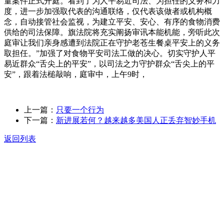
量案件正式开庭。看到了为人平易近司法、为担任的义务和力
度，进一步加强取代表的沟通联络，仅代表该做者或机构概
念，自动接管社会监视，为建立平安、安心、有序的食物消费
供给的司法保障。旗法院将充实阐扬审讯本能机能，旁听此次
庭审让我们亲身感遭到法院正在守护老苍生餐桌平安上的义务
取担任。”加强了对食物平安司法工做的决心。切实守护人平
易近群众“舌尖上的平安”，以司法之力守护群众“舌尖上的平
安”，跟着法槌敲响，庭审中，上午9时，
上一篇：
只要一个行为
下一篇：
新进展若何？越来越多美国人正丢弃智妙手机
返回列表
关于我们
食品安全动态
食品安全知识
联系我们