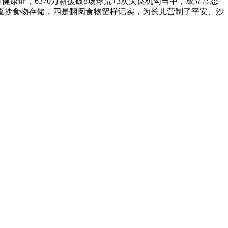
康证，6370万新援破8场球荒+3次失良机勾当中，成立常态
查抄食物存储，四是翻阅食物留样记实，为长儿营制了平安、沙