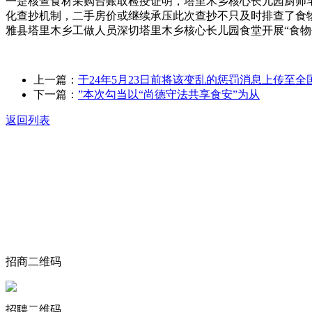
一是核查食材采购台账取检疫证明，塔里木乡核心长儿园厨师宅乃
化查抄机制，二手房价或继续承压此次查抄不只及时排查了食
雅县塔里木乡工做人员深切塔里木乡核心长儿园食堂开展“食物
上一篇：
于24年5月23日前将该变乱的惩罚消息上传至全
下一篇：
”本次勾当以“尚德守法共享食安”为从
返回列表
关于我们
食品安全动态
食品安全知识
联系我们
招商二维码
招聘二维码