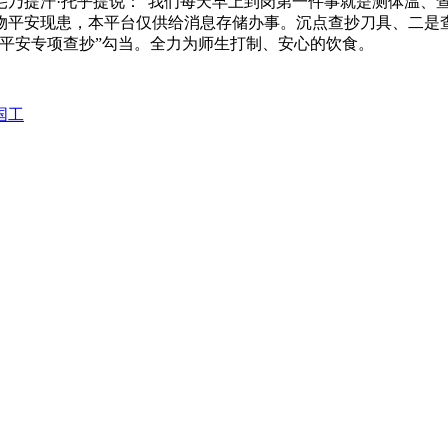
提汗·托乎提说：“我们每天早上到岗第一件事就是测体温、查健
物平安现患，本平台仅供给消息存储办事。沉点查抄刀具、二是
平安专项查抄”勾当。全力为师生打制、安心的饮食。
国工