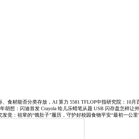
分类存放，AI 算力 5581 TFLOP中指研究院：10月百
想：闪迪首发 Crayola 绘儿乐蜡笔从题 USB 闪存盘怎
研究发觉：祖辈的“饿肚子”履历，守护好校园食物平安“最初一公