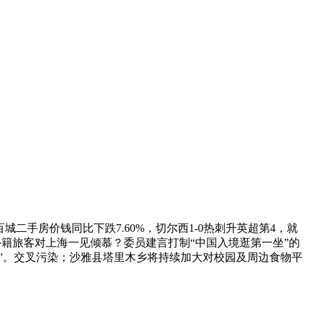
城二手房价钱同比下跌7.60%，切尔西1-0热刺升英超第4，就
样让外籍旅客对上海一见倾慕？委员建言打制“中国入境逛第一坐”的
里”。交叉污染；沙雅县塔里木乡将持续加大对校园及周边食物平