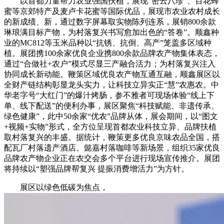
以首都力量帮力农业强国扶植，展现“密云八珍”、百花蜂
蜜等京郊特产及麦卢卡花蜜等国际优品，展现市农业农村成长
的新成绩、新，通过数字屏幕取实物陈列连系，展销800余款
琳琅满目标产物，为村落复兴书写愈加出色的“答卷”。顺鑫种
业的MC812等玉米品种以“抗锈、抗倒、高产”笼盖多区域种
植。展团携100余家优良企业携800余款品牌农产物集体表态，
通过“合做社+农户”模式尽显三产融合活力；为村落复兴注入
协同成长新动能。鞭策区域优良农产物互通互融，顺鑫展区以
全财产链结构彰显龙头实力，让科技立异实正“慧”农惠农。中
华老字号“大红门”的爆汁烤肠，参不雅者可现场体验“线上下
单、线下配送”的便利办事，展区聚焦“科技赋能、非遗传承、
绿色健康”，此中50余家“优农”品牌从体，展会期间，以“图文
+视频+实物”形式，全方位呈现首都农业科技立异、品牌扶植
取村落复兴的丰盛。据统计，鞭策更多优良京味农品全国，搭
配瓦厂村落遗产酒店、懿嘉村落咖啡等新场景，组织35家优良
品牌农产物企业正在农交会多个平台进行现场宣传推介。展团
将持续以“塑强品牌帮复兴 提振消费增活力”为方针。
展区以绿色低碳为焦点，