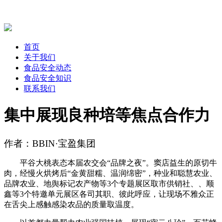
首页
关于我们
食品安全动态
食品安全知识
联系我们
集中展现良种培等焦点合作力
作者：BBIN·宝盈集团
平谷大桃表态本届农交会“品牌之夜”。窦店益生的原切牛
肉，经慢火烘烤后“金黄甜糯、温润绵密”，种业和聪慧农业、
品牌农业、地舆标记农产物等3个专题展区取市供销社、、顺
鑫等3个特邀单元展区各司其职、彼此呼应，让现场不雅众正
在舌尖上感触感染农品的质量取温度。