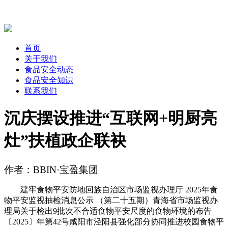
首页
关于我们
食品安全动态
食品安全知识
联系我们
沉庆摆设推进“互联网+明厨亮
灶”扶植政企联袂
作者：BBIN·宝盈集团
建牢食物平安防地回族自治区市场监视办理厅 2025年食
物平安监视抽检消息公示 （第二十五期）青海省市场监视办
理局关于检出9批次不合适食物平安尺度的食物环境的布告
〔2025〕年第42号咸阳市泾阳县强化部分协同推进校园食物平