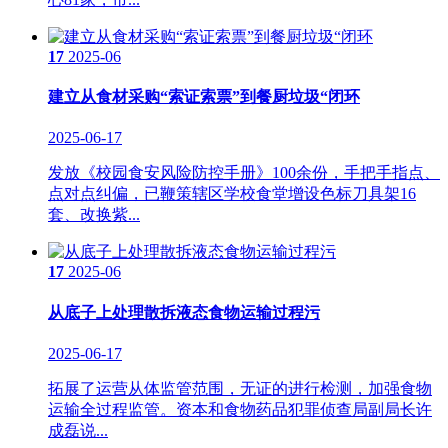
17
2025-06
建立从食材采购“索证索票”到餐厨垃圾“闭环
2025-06-17
发放《校园食安风险防控手册》100余份，手把手指点、
点对点纠偏，已鞭策辖区学校食堂增设色标刀具架16
套、改换紫...
17
2025-06
从底子上处理散拆液态食物运输过程污
2025-06-17
拓展了运营从体监管范围，无证的进行检测，加强食物
运输全过程监管。资本和食物药品犯罪侦查局副局长许
成磊说...