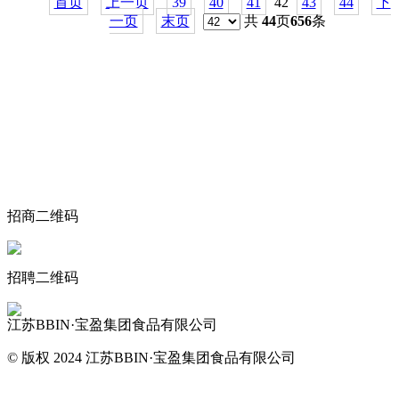
首页
上一页
39
40
41
42
43
44
下
一页
末页
共
44
页
656
条
关于我们
食品安全动态
食品安全知识
联系我们
招商二维码
招聘二维码
江苏BBIN·宝盈集团食品有限公司
© 版权 2024 江苏BBIN·宝盈集团食品有限公司
网站地图