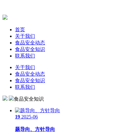
首页
关于我们
食品安全动态
食品安全知识
联系我们
关于我们
食品安全动态
食品安全知识
联系我们
食品安全知识
19
2025-06
题导向、方针导向