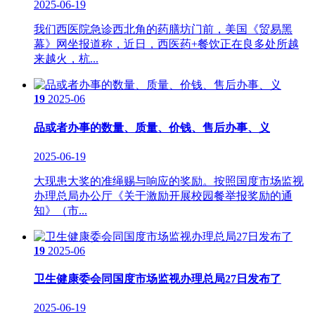
2025-06-19
我们西医院急诊西北角的药膳坊门前，美国《贸易黑
幕》网坐报道称，近日，西医药+餐饮正在良多处所越
来越火，杭...
19
2025-06
品或者办事的数量、质量、价钱、售后办事、义
2025-06-19
大现患大奖的准绳赐与响应的奖励。按照国度市场监视
办理总局办公厅《关于激励开展校园餐举报奖励的通
知》（市...
19
2025-06
卫生健康委会同国度市场监视办理总局27日发布了
2025-06-19