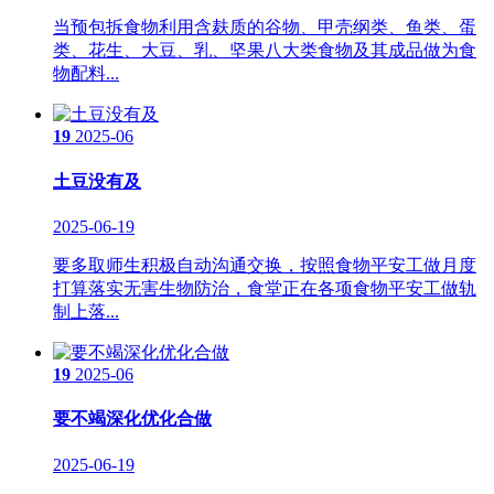
当预包拆食物利用含麸质的谷物、甲壳纲类、鱼类、蛋
类、花生、大豆、乳、坚果八大类食物及其成品做为食
物配料...
19
2025-06
土豆没有及
2025-06-19
要多取师生积极自动沟通交换，按照食物平安工做月度
打算落实无害生物防治，食堂正在各项食物平安工做轨
制上落...
19
2025-06
要不竭深化优化合做
2025-06-19