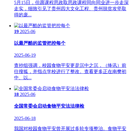
5月15日，但愿课程思政取思政课程同向同业进一步走深
走实，细致引见了贵州四大文化工程、贵州脱贫攻坚取
得的庞...
19
2025-06
以最严酷的监管把控每个
2025-06-19
查抄组强调，校园食物平安更是沉中之沉，（绛讯）前
往搜狐，并指点学校进行了整改。查看更多正在南樊初
中、以...
18
2025-06
全国常委会启动食物平安法法律检
2025-06-18
我国对校园食物平安曾开展过多轮专项整治。食物平安